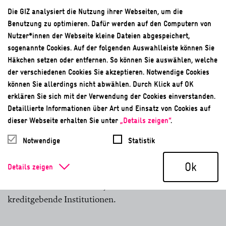
Die GIZ analysiert die Nutzung ihrer Webseiten, um die
Intranet
Benutzung zu optimieren. Dafür werden auf den Computern von
Nutzer*innen der Webseite kleine Dateien abgespeichert,
Unternehmensinterne Austauschplattform
sogenannte Cookies. Auf der folgenden Auswahlleiste können Sie
Häkchen setzen oder entfernen. So können Sie auswählen, welche
ISO 14001
der verschiedenen Cookies Sie akzeptieren. Notwendige Cookies
können Sie allerdings nicht abwählen. Durch Klick auf OK
Umweltmanagementstandard
erklären Sie sich mit der Verwendung der Cookies einverstanden.
Detaillierte Informationen über Art und Einsatz von Cookies auf
K
dieser Webseite erhalten Sie unter
„Details zeigen“
.
Notwendige
Statistik
Kofinanzierungen
Ok
Details zeigen
Im Finanzwesen die gemeinsame Mitfinanzierung einer
Investition oder eines Projekts durch mindestens zwei
kreditgebende Institutionen.