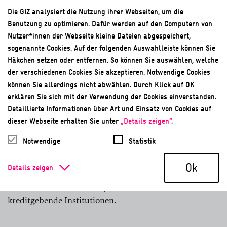
Die GIZ analysiert die Nutzung ihrer Webseiten, um die
Intranet
Benutzung zu optimieren. Dafür werden auf den Computern von
Nutzer*innen der Webseite kleine Dateien abgespeichert,
Unternehmensinterne Austauschplattform
sogenannte Cookies. Auf der folgenden Auswahlleiste können Sie
Häkchen setzen oder entfernen. So können Sie auswählen, welche
ISO 14001
der verschiedenen Cookies Sie akzeptieren. Notwendige Cookies
können Sie allerdings nicht abwählen. Durch Klick auf OK
Umweltmanagementstandard
erklären Sie sich mit der Verwendung der Cookies einverstanden.
Detaillierte Informationen über Art und Einsatz von Cookies auf
K
dieser Webseite erhalten Sie unter
„Details zeigen“
.
Notwendige
Statistik
Kofinanzierungen
Ok
Details zeigen
Im Finanzwesen die gemeinsame Mitfinanzierung einer
Investition oder eines Projekts durch mindestens zwei
kreditgebende Institutionen.