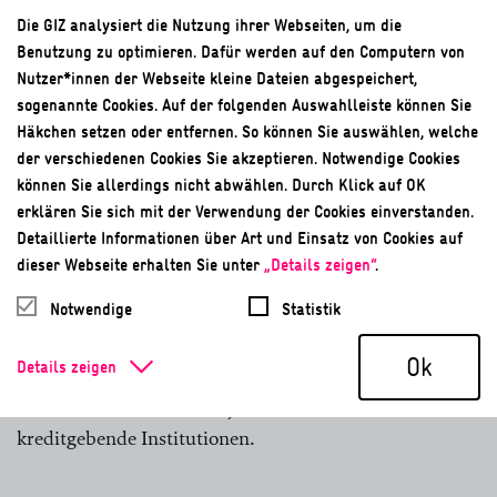
Die GIZ analysiert die Nutzung ihrer Webseiten, um die
Intranet
Benutzung zu optimieren. Dafür werden auf den Computern von
Nutzer*innen der Webseite kleine Dateien abgespeichert,
Unternehmensinterne Austauschplattform
sogenannte Cookies. Auf der folgenden Auswahlleiste können Sie
Häkchen setzen oder entfernen. So können Sie auswählen, welche
ISO 14001
der verschiedenen Cookies Sie akzeptieren. Notwendige Cookies
können Sie allerdings nicht abwählen. Durch Klick auf OK
Umweltmanagementstandard
erklären Sie sich mit der Verwendung der Cookies einverstanden.
Detaillierte Informationen über Art und Einsatz von Cookies auf
K
dieser Webseite erhalten Sie unter
„Details zeigen“
.
Notwendige
Statistik
Kofinanzierungen
Ok
Details zeigen
Im Finanzwesen die gemeinsame Mitfinanzierung einer
Investition oder eines Projekts durch mindestens zwei
kreditgebende Institutionen.