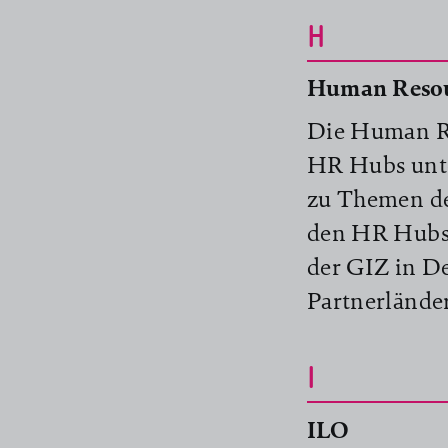
H
Human Resou
Die Human Re
HR Hubs unte
zu Themen der
den HR Hubs 
der GIZ in D
Partnerlände
I
ILO