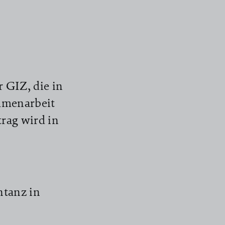
 GIZ, die in
mmenarbeit
rag wird in
ntanz in