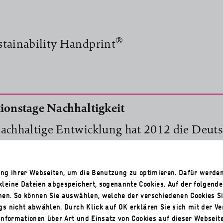
®
stainability Handprint
ionstage Nachhaltigkeit
Nachhaltige Entwicklung hat 2012 die Deut
achhaltigkeit ins Leben gerufen. Ziel ist es
 Engagement sichtbar zu machen, öffentlich
zung ihrer Webseiten, um die Benutzung zu optimieren. Dafür werd
it für das Thema zu erregen und Mensche
kleine Dateien abgespeichert, sogenannte Cookies. Auf der folgend
 Handeln zu bewegen.
nen. So können Sie auswählen, welche der verschiedenen Cookies S
ngs nicht abwählen. Durch Klick auf OK erklären Sie sich mit der V
 Informationen über Art und Einsatz von Cookies auf dieser Webseit