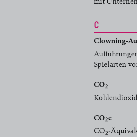
mit Unterneh
C
Clowning-Au
Aufführungen
Spielarten v
CO
2
Kohlendioxi
CO
e
2
CO
-Äquival
2