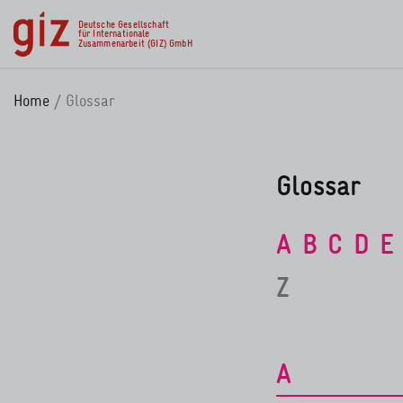
zum Inhalt springen
Deutsche Gesellschaft
für Internationale
Zusammenarbeit (GIZ) GmbH
Home
Glossar
Glossar
A
B
C
D
E
Z
A