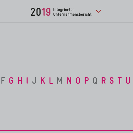
F
G
H
I
J
K
L
M
N
O
P
Q
R
S
T
U