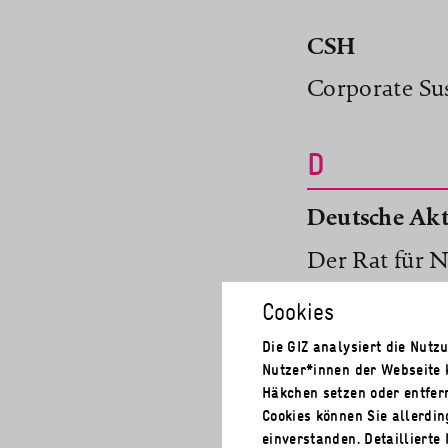
CSH
Corporate Su
D
Deutsche Akt
Der Rat für 
Aktionstage N
Cookies
vorbildliches
Die GIZ analysiert die Nut
Aufmerksamke
Nutzer*innen der Webseite 
nachhaltigen
Häkchen setzen oder entfer
Cookies können Sie allerdi
einverstanden. Detaillierte