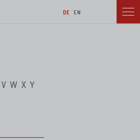
DE
EN
V
W
X
Y