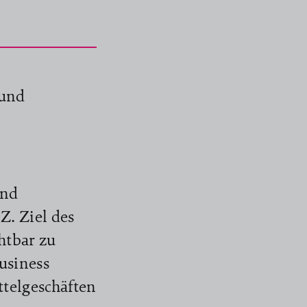
 und
und
Z. Ziel des
htbar zu
usiness
ttelgeschäften