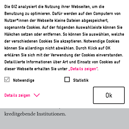
Die GIZ analysiert die Nutzung ihrer Webseiten, um die
Intranet
Benutzung zu optimieren. Dafür werden auf den Computern von
Nutzer*innen der Webseite kleine Dateien abgespeichert,
Unternehmensinterne Austauschplattform
sogenannte Cookies. Auf der folgenden Auswahlleiste können Sie
Häkchen setzen oder entfernen. So können Sie auswählen, welche
ISO 14001
der verschiedenen Cookies Sie akzeptieren. Notwendige Cookies
können Sie allerdings nicht abwählen. Durch Klick auf OK
Umweltmanagementstandard
erklären Sie sich mit der Verwendung der Cookies einverstanden.
Detaillierte Informationen über Art und Einsatz von Cookies auf
K
dieser Webseite erhalten Sie unter
„Details zeigen“
.
Notwendige
Statistik
Kofinanzierungen
Ok
Details zeigen
Im Finanzwesen die gemeinsame Mitfinanzierung einer
Investition oder eines Projekts durch mindestens zwei
kreditgebende Institutionen.