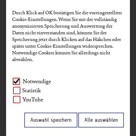
Projekte
Kennzahlen
GRI-Reporting
Durch Klick auf OK bestätigen Sie die voreingestellten
Gender
Mitarbeitende
Unternehmen
Cookie-Einstellungen. Wenn Sie mit der vollständig
anonymisierten Speicherung und Auswertung der
Umwelt und Klima
Afrika
Asien
Daten nicht einverstanden sind, können Sie der
Speicherung jetzt durch Klicken auf das Häkchen oder
Naher Osten
Digitalisierung
Interview
später unter Cookie-Einstellungen widersprechen.
Notwendige Cookies können Sie allerdings nicht
Agenda 2030
Südamerika
abwählen.
Frieden & Sicherheit
Governance
Notwendige
Artikel zu diesen SDGs finden:
Statistik
YouTube
Auswahl speichern
Alle auswählen