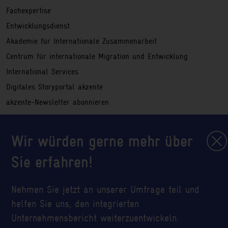
Fachexpertise
Entwicklungsdienst
Akademie für Internationale Zusammenarbeit
Centrum für internationale Migration und Entwicklung
International Services
Digitales Storyportal akzente
akzente-Newsletter abonnieren
Hinweisgeberportal
Wir würden gerne mehr über
Service
Impressum
Sie erfahren!
Rechtliche Hinweise
Sitemap
Nehmen Sie jetzt an unserer Umfrage teil und
Datenschutzerklärung
helfen Sie uns, den integrierten
Glossar
Unternehmensbericht weiterzuentwickeln.
Ihre Cookie-Einstellungen