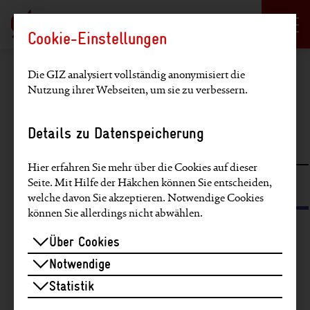
Sprachauswahl
DE
EN
Cookie-Einstellungen
Hauptregion der Seite anspringen
Die GIZ analysiert vollständig anonymisiert die
Nutzung ihrer Webseiten, um sie zu verbessern.
Artikel finden
Details zu Datenspeicherung
Volltextsuche
Hier erfahren Sie mehr über die Cookies auf dieser
Seite. Mit Hilfe der Häkchen können Sie entscheiden,
Suche über Schlagworte und SDGs
welche davon Sie akzeptieren. Notwendige Cookies
können Sie allerdings nicht abwählen.
Artikel zu diesen Themen finden:
Über Cookies
Notwendige
EU
Video
Partnerstimmen
Europa
Statistik