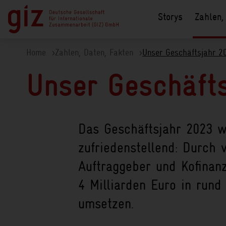
Haupt-Navigation
Storys
Zahlen,
Hauptregion der Seite anspringen
Sie befinden sich hier:
Home
>
Zahlen, Daten, Fakten
>
Unser Geschäftsjahr 2
Unser Geschäft
Das Geschäftsjahr 2023 w
zufriedenstellend: Durch v
Auftraggeber und Kofinanz
4 Milliarden Euro in rund
umsetzen.