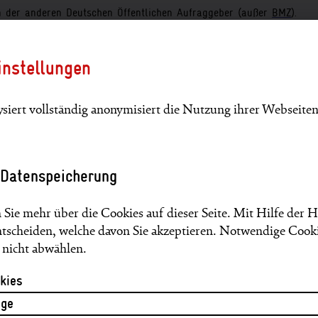
n der anderen Deutschen Öffentlichen Aufraggeber (außer
BMZ
).
en im Gemeinnützigen Bereich sowie Zuwendungen.
instellungen
siert vollständig anonymisiert die Nutzung ihrer Webseiten
 Datenspeicherung
ro
 Sie mehr über die Cookies auf dieser Seite. Mit Hilfe der 
ntscheiden, welche davon Sie akzeptieren. Notwendige Cook
s nicht abwählen.
chutzinitiative (
IKI
)
kies
ige