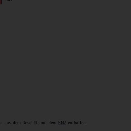
n.
hen Aufraggeber (außer
men aus dem Geschäft mit dem
BMZ
enthalten.