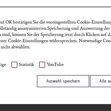
uf OK bestätigen Sie die voreingestellten Cookie-Einstell
© GIZ
vollständig anonymisierten Speicherung und Auswertung der
 sind, können Sie der Speicherung jetzt durch Klicken auf 
Lesen Sie hie
unter Cookie-Einstellungen widersprechen. Notwendige Coo
s nicht abwählen.
Klimaschutzi
Mexiko unter
ige
Statistik
YouTube
Mehr erfa
Auswahl speichern
Alle 