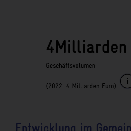
4
Milliarden
Geschäftsvolumen
(2022: 4 Milliarden Euro)
Deutsche Öffentlic
Digitaldialogen
Entwicklung im Gemein