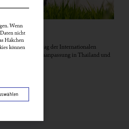
ungen. Wenn
 Daten nicht
das Häkchen
r, wie wir im Auftrag der Internationalen
kies können
nitiative die Klimaanpassung in Thailand und
stützen.
hren
auswählen