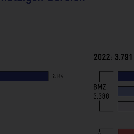
023 (2022)
DÖAG
InS
InS
BMWK
1
io. €
BMUV
IKI
IKI
ür Umwelt, Naturschutz, nukleare Sicherheit und
GnB
InS
für Wirtschaft und Klimaschutz
für Ernährung und Landwirtschaft
der Verteidigung
terien und sonstige
DÖAG
(z. B. Landesministerien)
3
itter zu
DÖAG
-Vorhaben