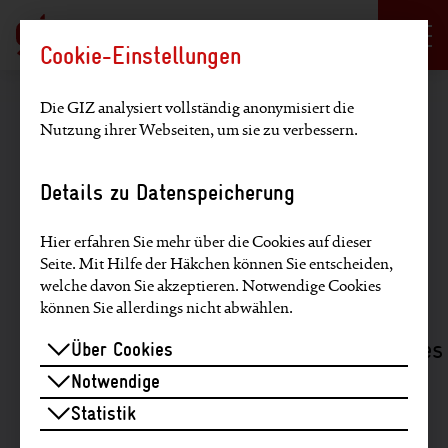
Sprachauswahl
DE
EN
Cookie-Einstellungen
Hauptregion der Seite anspringen
Die GIZ analysiert vollständig anonymisiert die
Sie befinden sich hier:
Home
>
Zahlen, Daten, Fakten
>
Mitarbeitende in Zahlen
Nutzung ihrer Webseiten, um sie zu verbessern.
Details zu Datenspeicherung
Mitarbeitende in Zahlen
Hier erfahren Sie mehr über die Cookies auf dieser
Zum Stichtag 31. Dezember 2023
Seite. Mit Hilfe der Häkchen können Sie entscheiden,
arbeiteten über 25.000 Mitarbeiterinnen
welche davon Sie akzeptieren. Notwendige Cookies
können Sie allerdings nicht abwählen.
und Mitarbeiter im In- und Ausland für
die GIZ. Sie schaffen durch ihr weltweites
Über Cookies
Engagement die Voraussetzungen für
Notwendige
unsere Arbeit, indem sie zuhören,
Statistik