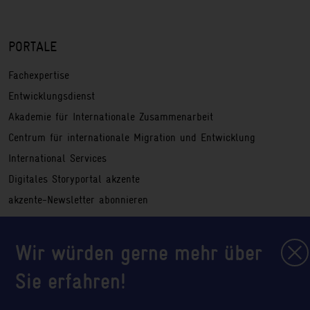
PORTALE
Fachexpertise
Entwicklungsdienst
Akademie für Internationale Zusammenarbeit
Centrum für internationale Migration und Entwicklung
International Services
Digitales Storyportal akzente
akzente-Newsletter abonnieren
Hinweisgeberportal
Wir würden gerne mehr über
Service
Impressum
Sie erfahren!
Rechtliche Hinweise
Sitemap