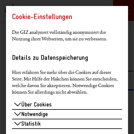
Sprachauswahl
DE
EN
Cookie-Einstellungen
Hauptregion der Seite anspringen
Die GIZ analysiert vollständig anonymisiert die
Nutzung ihrer Webseiten, um sie zu verbessern.
Artikel finden
Details zu Datenspeicherung
Volltextsuche
Hier erfahren Sie mehr über die Cookies auf dieser
Seite. Mit Hilfe der Häkchen können Sie entscheiden,
Suche über Schlagworte und SDGs
welche davon Sie akzeptieren. Notwendige Cookies
können Sie allerdings nicht abwählen.
Artikel zu diesen Themen finden:
Über Cookies
Notwendige
EU
Video
Partnerstimmen
Europa
Statistik