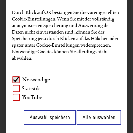
Projekte
Kennzahlen
GRI-Reporting
Durch Klick auf OK bestätigen Sie die voreingestellten
Gender
Mitarbeitende
Unternehmen
Cookie-Einstellungen. Wenn Sie mit der vollständig
anonymisierten Speicherung und Auswertung der
Umwelt und Klima
Afrika
Asien
Daten nicht einverstanden sind, können Sie der
Speicherung jetzt durch Klicken auf das Häkchen oder
Naher Osten
Digitalisierung
Interview
später unter Cookie-Einstellungen widersprechen.
Notwendige Cookies können Sie allerdings nicht
Agenda 2030
Südamerika
abwählen.
Frieden & Sicherheit
Governance
Notwendige
Artikel zu diesen SDGs finden:
Statistik
YouTube
Auswahl speichern
Alle auswählen