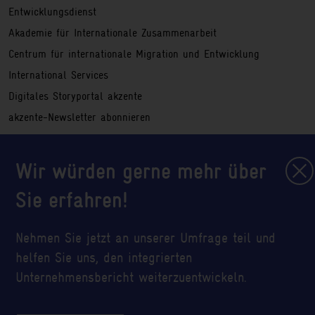
Entwicklungsdienst
Akademie für Internationale Zusammenarbeit
Centrum für internationale Migration und Entwicklung
International Services
Digitales Storyportal akzente
akzente-Newsletter abonnieren
Hinweisgeberportal
Wir würden gerne mehr über
Service
Impressum
Sie erfahren!
Rechtliche Hinweise
Sitemap
Nehmen Sie jetzt an unserer Umfrage teil und
Datenschutzerklärung
helfen Sie uns, den integrierten
Glossar
Unternehmensbericht weiterzuentwickeln.
Ihre Cookie-Einstellungen