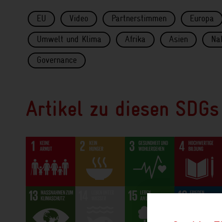
EU
Video
Partnerstimmen
Europa
Umwelt und Klima
Afrika
Asien
Na
Governance
Artikel zu diesen SDGs 