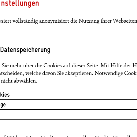
instellungen
siert vollständig anonymisiert die Nutzung ihrer Webseiten
tart-ups und smarten Mülltonnen
n Ruanda einer der wichtigsten Treiber für die Entwicklung v
 Datenspeicherung
 GIZ unterstützt das Land bei der digitalen Transformation.
tung.giz.de/2023/storys/von-chatbots-start-ups-und-smarten-m
 Sie mehr über die Cookies auf dieser Seite. Mit Hilfe der 
ntscheiden, welche davon Sie akzeptieren. Notwendige Cook
s nicht abwählen.
iche Landwirtschaft und resiliente Städte
kies
den Globalen Süden dabei, sich dem Klimawandel anzupasse
dwirtschaft oder resilienten Städten.
ige
ung.giz.de/2023/storys/fuer-klimafreundliche-landwirtschaft-un