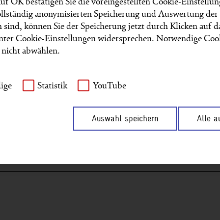
uf OK bestätigen Sie die voreingestellten Cookie-Einstell
igitaldialoge: Durch Austausch lernen
vollständig anonymisierten Speicherung und Auswertung der
 sind, können Sie der Speicherung jetzt durch Klicken auf 
igitaldialogen kommen mit Unterstützung der GIZ Organisa
unter Cookie-Einstellungen widersprechen. Notwendige Coo
n zusammen, um sich über die digitale Transformation aus
s nicht abwählen.
tung.giz.de/2023/storys/internationale-digitaldialoge-durch-au
ige
Statistik
YouTube
en, Chancen nutzen: Elektroschrott in Ghana
Auswahl speichern
Alle 
s- und Gendermanagements der GIZ können Umwelt- und Me
hlossen werden.
tung.giz.de/2023/storys/elektroschrott-ghana/index.html