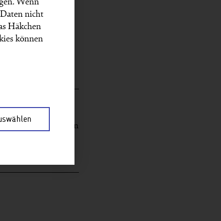
ungen. Wenn
 Daten nicht
das Häkchen
tionen aus
kies können
zutauschen.
stausch-
auswählen
nschenrechtsrisiken