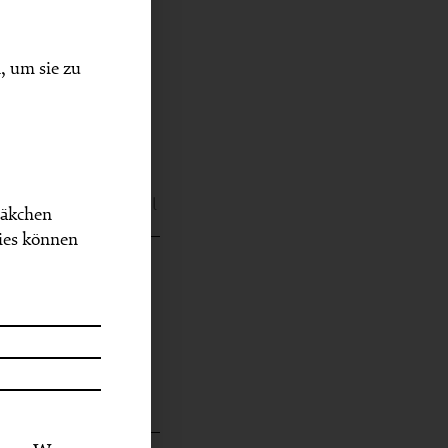
, um sie zu
on Wirtschaft, Staat
uelltonnen/index.html
Häkchen
ies können
n – mit
d-resiliente-