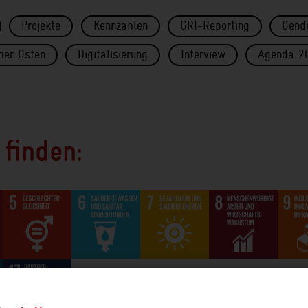
Projekte
Kennzahlen
GRI-Reporting
Gend
her Osten
Digitalisierung
Interview
Agenda 2
finden: