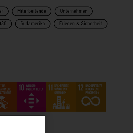
er
Mitarbeitende
Unternehmen
030
Südamerika
Frieden & Sicherheit