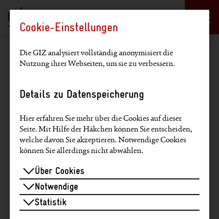
Sprachauswahl
DE
EN
Cookie-Einstellungen
Hauptregion der Seite anspringen
Datenschutz
Die GIZ analysiert vollständig anonymisiert die
Nutzung ihrer Webseiten, um sie zu verbessern.
Angaben zur Verarbeitung
Details zu Datenspeicherung
erhobener Daten
Hier erfahren Sie mehr über die Cookies auf dieser
Seite. Mit Hilfe der Häkchen können Sie entscheiden,
welche davon Sie akzeptieren. Notwendige Cookies
können Sie allerdings nicht abwählen.
Wer wir sind
Über Cookies
Die Deutsche Gesellschaft für Internationale
Notwendige
Zusammenarbeit (GIZ) GmbH ist ein weltweit
Statistik
tätiges gemeinnütziges