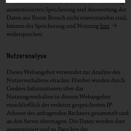
Nutzerinnen und Nutzer, die mit der vollständig
anonymisierten Speicherung und Auswertung der
Daten aus Ihrem Besuch nicht einverstanden sind,
können der Speicherung und Nutzung
hier
widersprechen
Nutzeranalyse
Dieses Webangebot verwendet zur Analyse des
Nutzerverhaltens etracker. Hierbei werden durch
Cookies Informationen über das
Nutzungsverhalten in diesem Webangebot
einschließlich der verkürzt gespeicherten IP-
Adresse des anfragenden Rechners gesammelt und
an den Server übertragen. Die Daten werden dort
anonymisiert und zu Zwecken der