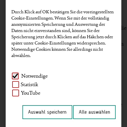
Dienstleistungsunternehmen für internationale
Zusammenarbeit. Sie arbeitet als
Durch Klick auf OK bestätigen Sie die voreingestellten
Cookie-Einstellungen. Wenn Sie mit der vollständig
privatwirtschaftlich organisiertes Unternehmen
anonymisierten Speicherung und Auswertung der
des Bundes für das entwicklungspolitische Ziel, die
Daten nicht einverstanden sind, können Sie der
Lebensbedingungen der Menschen weltweit zu
Speicherung jetzt durch Klicken auf das Häkchen oder
verbessern und die natürlichen Lebensgrundlagen
später unter Cookie-Einstellungen widersprechen.
Notwendige Cookies können Sie allerdings nicht
zu erhalten.
abwählen.
Cookies
Notwendige
Statistik
Diese Website setzt Cookies, also kleine Dateien
YouTube
mit kurzen Texten zur technischen Verarbeitung,
ein. Ohne Cookies, also zum Beispiel, wenn diese
im Browser deaktiviert wurden, ist keine
Auswahl speichern
Alle auswählen
vollständige Nutzung dieser Website möglich.