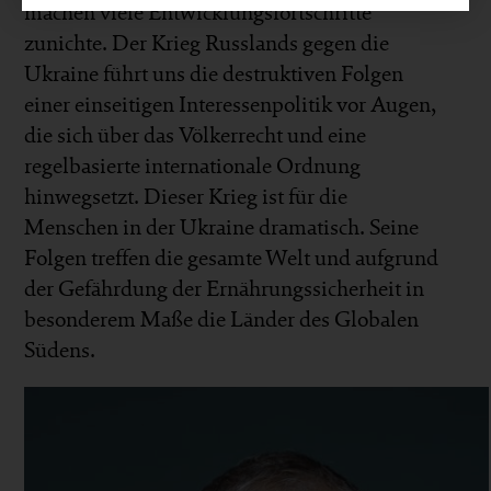
machen viele Entwicklungsfortschritte
zunichte. Der Krieg Russlands gegen die
Ukraine führt uns die destruktiven Folgen
einer einseitigen Interessenpolitik vor Augen,
die sich über das Völkerrecht und eine
regelbasierte internationale Ordnung
hinwegsetzt. Dieser Krieg ist für die
Menschen in der Ukraine dramatisch. Seine
Folgen treffen die gesamte Welt und aufgrund
der Gefährdung der Ernährungssicherheit in
besonderem Maße die Länder des Globalen
Südens.