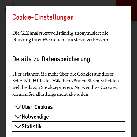
Sprachauswahl
DE
EN
Cookie-Einstellungen
Hauptregion der Seite anspringen
Die GIZ analysiert vollständig anonymisiert die
Sie befinden sich hier:
Home
>
Über die GIZ
>
Nutzung ihrer Webseiten, um sie zu verbessern.
Grußwort des Aufsichtsratsvorsitzenden
Details zu Datenspeicherung
Grußwort des
Aufsichtsratsvorsitzenden
Hier erfahren Sie mehr über die Cookies auf dieser
Seite. Mit Hilfe der Häkchen können Sie entscheiden,
welche davon Sie akzeptieren. Notwendige Cookies
können Sie allerdings nicht abwählen.
Liebe Leserinnen und Leser,
Über Cookies
Notwendige
dieser Bericht erscheint zur Halbzeit der
Statistik
Agenda 2030 für nachhaltige Entwicklung.