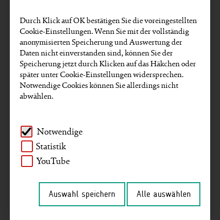
Die Vereinten Nationen haben sich im Jahr
Durch Klick auf OK bestätigen Sie die voreingestellten
2015 auf 17 Ziele zur gemeinsamen
Cookie-Einstellungen. Wenn Sie mit der vollständig
Gestaltung einer besseren und gerechteren
anonymisierten Speicherung und Auswertung der
Welt verständigt. Im selben Jahr hat sich die
Daten nicht einverstanden sind, können Sie der
Mehrheit der Staaten im Pariser
Speicherung jetzt durch Klicken auf das Häkchen oder
später unter Cookie-Einstellungen widersprechen.
Klimaabkommen dazu verpflichtet, die
Notwendige Cookies können Sie allerdings nicht
Erderwärmung auf deutlich unter 2 Grad,
abwählen.
möglichst auf 1,5 Grad Celsius gegenüber
dem vorindustriellen Niveau, zu begrenzen.
Notwendige
Acht Jahre später fällt die Zwischenbilanz
Statistik
nicht gut aus. Wir sind als Weltgemeinschaft
YouTube
weit von der Erreichung der meisten dieser
Ziele entfernt. Globale Krisen wie die Covid-
Auswahl speichern
Alle auswählen
19-Pandemie und die zunehmenden
negativen Auswirkungen des Klimawandels