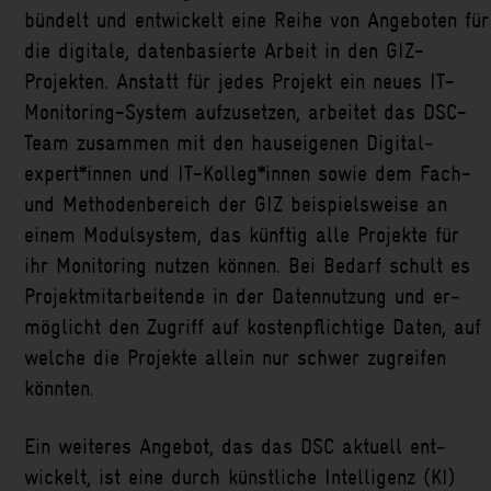
bündelt und ent­wickelt eine Reihe von An­geboten für
die digitale, daten­basierte Arbeit in den GIZ-
Projekten. Anstatt für jedes Projekt ein neues IT-
Monitoring-System auf­zu­setzen, arbeitet das DSC-
Team zusammen mit den haus­eigenen Digital­
expert*innen und IT-Kolleg*innen sowie dem Fach-
und Methoden­bereich der GIZ beispiels­weise an
einem Modul­system, das künf­tig alle Projekte für
ihr Moni­toring nutzen können. Bei Be­darf schult es
Projekt­mitarbeitende in der Daten­nutzung und er­
möglicht den Zu­griff auf kosten­pflichtige Daten, auf
welche die Pro­jekte allein nur schwer zu­greifen
könnten.
Ein weiteres Angebot, das das DSC aktuell ent­
wickelt, ist eine durch künst­liche Intelligenz (KI)