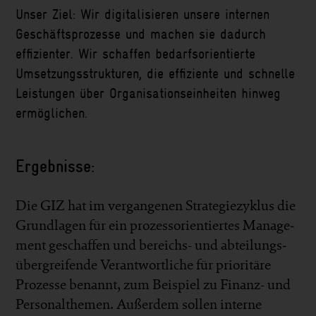
Unser Ziel: Wir digitali­sieren unsere internen
Geschäfts­prozesse und machen sie dadurch
effizienter. Wir schaffen bedarfs­orientierte
Umsetzungs­strukturen, die effiziente und schnelle
Leistungen über Organisations­einheiten hinweg
ermög­lichen.
Ergebnisse:
Die GIZ hat im vergangenen Strategie­zyklus die
Grund­lagen für ein prozess­orientiertes Manage­
ment geschaffen und bereichs- und abteilungs­
übergreifende Verantwort­liche für prioritäre
Prozesse benannt, zum Beispiel zu Finanz- und
Personal­themen. Außer­dem sollen interne