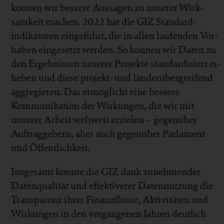
können wir bessere Aus­sagen zu unserer Wirk­
samkeit machen. 2022 hat die GIZ Standard­
indikatoren eingeführt, die in allen laufen­den Vor­
haben ein­gesetzt werden. So können wir Daten zu
den Ergebnissen unserer Projekte standardisiert er­
heben und diese projekt- und länder­übergreifend
aggregieren. Das er­mög­licht eine bessere
Kommuni­kation der Wirkungen, die wir mit
unserer Arbeit welt­weit er­zielen – gegen­über
Auftrag­gebern, aber auch gegen­über Parla­ment
und Öffent­lich­keit.
Insgesamt konnte die GIZ dank zunehmender
Daten­qualität und effektiverer Daten­nutzung die
Trans­parenz ihrer Finanz­flüsse, Aktivi­täten und
Wir­kungen in den ver­gangenen Jahren deut­lich