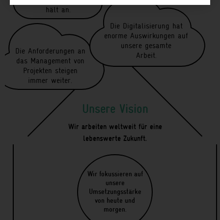
hält an.
Die Digitalisierung hat
enorme Auswirkungen auf
unsere gesamte
Die Anforderungen an
Arbeit.
das Management von
Projekten steigen
immer weiter.
Unsere Vision
Wir arbeiten weltweit für eine
lebenswerte Zukunft.
Wir fokussieren auf
unsere
Umsetzungsstärke
von heute und
morgen.