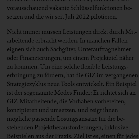
voraus­schauend vakante Schlüssel­funktionen be­
setzen und die wir seit Juli 2022 pilotieren.
Nicht immer müssen Leistungen direkt durch Mit­
arbeitende er­bracht werden. In manchen Fällen
eignen sich auch Sach­güter, Unter­auftrag­nehmer
oder Finan­zie­rungen, um einem Projekt­ziel näher
zu kommen. Um eine solche flexible Leistungs­
erbringung zu fördern, hat die GIZ im ver­gange­nen
Strategie­zyklus neue Tools entwickelt. Ein Bei­spiel
ist der sogenannte Modes Finder: Er richtet sich an
GIZ-Mit­ar­beitende, die Vor­haben vor­bereiten,
konzi­pieren und um­setzen, und zeigt ihnen
mögliche passende Lösungs­ansätze für die be­
stehen­den Projekt­heraus­forde­rungen, inklusive
Bei­spielen aus der Praxis. Ziel ist es, einen für jedes