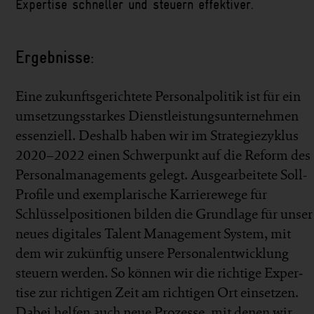
Expertise schneller und steuern effektiver.
Ergebnisse:
Eine zukunfts­gerichtete Personal­politik ist für ein
um­setzungs­starkes Dienst­leistungs­unternehmen
essenziell. Deshalb haben wir im Strategie­zyklus
2020–2022 einen Schwer­punkt auf die Reform des
Personal­managements gelegt. Aus­gearbeitete Soll-
Profile und exem­pla­ri­sche Karriere­wege für
Schlüssel­positionen bilden die Grund­lage für unser
neues digitales Talent Manage­ment System, mit
dem wir zukünftig unsere Personal­entwicklung
steuern werden. So können wir die richtige Exper­
tise zur richtigen Zeit am richtigen Ort ein­setzen.
Dabei helfen auch neue Pro­zesse, mit denen wir