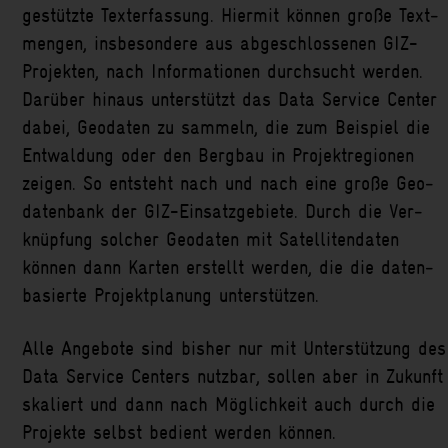
gestützte Text­erfassung. Hier­mit können große Text­
mengen, ins­be­sondere aus ab­ge­schlossenen GIZ-
Projekten, nach Informationen durch­sucht werden.
Darüber hinaus unter­stützt das Data Service Center
dabei, Geo­daten zu sammeln, die zum Bei­spiel die
Ent­waldung oder den Berg­bau in Projekt­regionen
zeigen. So entsteht nach und nach eine große Geo­
daten­bank der GIZ-Einsatz­gebiete. Durch die Ver­
knüpfung solcher Geo­daten mit Satelliten­daten
können dann Karten er­stellt werden, die die daten­
basierte Projekt­planung unter­stützen.
Alle An­gebote sind bisher nur mit Unter­stützung des
Data Service Centers nutz­bar, sollen aber in Zukunft
skaliert und dann nach Mög­lich­keit auch durch die
Projekte selbst be­dient werden können.