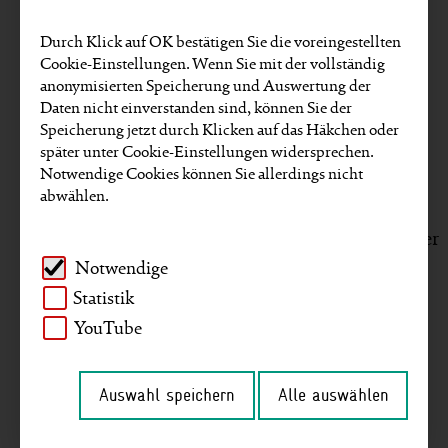
Mittel­punkt unserer Unternehmens­strategie
2020–2022. Unser Rück­blick nach drei Jahren
Durch Klick auf OK bestätigen Sie die voreingestellten
Cookie-Einstellungen. Wenn Sie mit der vollständig
zeigt, dass dieser Fokus richtig gewählt war. Die
anonymisierten Speicherung und Auswertung der
GIZ konnte während des drei­jährigen Strategie­
Daten nicht einverstanden sind, können Sie der
zyklus flexibel auf un­vorher­gesehene Heraus­
Speicherung jetzt durch Klicken auf das Häkchen oder
forderungen reagieren und hat viele notwendige
später unter Cookie-Einstellungen widersprechen.
Notwendige Cookies können Sie allerdings nicht
Veränderungs­prozesse an­ge­stoßen, um auf neue
abwählen.
Rahmen­bedingungen zu reagieren. Unserem
Anspruch, digitaler, flexibler, agiler und effizienter
zu arbeiten, sind wir dadurch gerecht geworden.
Notwendige
Statistik
YouTube
Unser Geschäft wird
Auswahl speichern
Alle auswählen
immer volatiler und
vielfältiger.
Trend zu mehr
(Ideen-) Wettbewerb