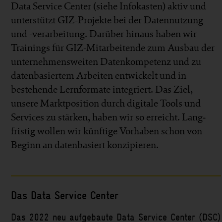
Data Service Center (siehe Info­kasten) aktiv und
unter­stützt GIZ-Projekte bei der Daten­nutzung
und -ver­arbeitung. Darüber hinaus haben wir
Trainings für GIZ-Mit­arbeitende zum Aus­bau der
unter­nehmens­weiten Daten­kompetenz und zu
daten­basiertem Arbeiten ent­wickelt und in
bestehende Lern­formate inte­griert. Das Ziel,
unsere Markt­position durch digi­tale Tools und
Services zu stär­ken, haben wir so er­reicht. Lang­
fristig wollen wir künftige Vor­haben schon von
Beginn an daten­basiert konzi­pieren.
Das Data Service Center
Das 2022 neu auf­ge­baute Data Service Center (DSC)