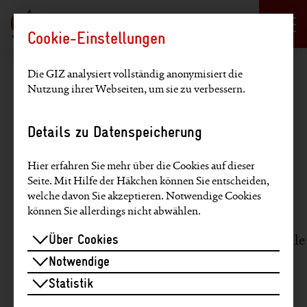
Sprachauswahl
DE
EN
Cookie-Einstellungen
Hauptregion der Seite anspringen
Die GIZ analysiert vollständig anonymisiert die
Sie befinden sich hier:
Home
>
Verantwortungsvoll vorgehen
>
Nutzung ihrer Webseiten, um sie zu verbessern.
Unternehmensstrategie: Umsetzungsstärke im Fokus
Details zu Datenspeicherung
Unternehmensstrategie:
Umsetzungsstärke
im Fokus
Hier erfahren Sie mehr über die Cookies auf dieser
Seite. Mit Hilfe der Häkchen können Sie entscheiden,
welche davon Sie akzeptieren. Notwendige Cookies
können Sie allerdings nicht abwählen.
Auch in einem schwierigen Umfeld anspruchs­volle
Über Cookies
Aufgaben der Entwicklungs­zusammenarbeit
Notwendige
schnell und wirk­sam anzugehen – das bedeutet
Statistik
Umsetzungs­stärke für uns. Der Begriff stand im