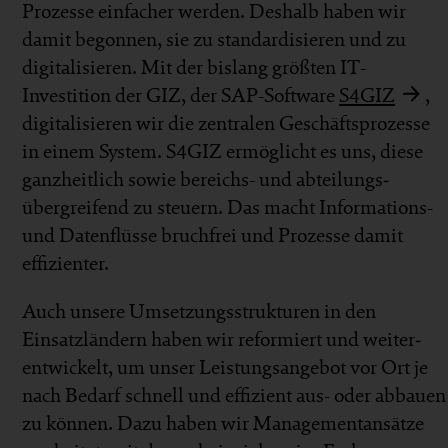
Prozesse ein­facher werden. Deshalb haben wir
damit begonnen, sie zu standardi­sieren und zu
digitali­sieren. Mit der bis­lang größten IT-
Investition der GIZ, der SAP-Software
S4GIZ
,
digitali­sieren wir die zentralen Geschäfts­prozesse
in einem System. S4GIZ ermöglicht es uns, diese
ganz­heit­lich sowie bereichs- und abteilungs­
übergreifend zu steuern. Das macht Informations-
und Daten­flüsse bruch­frei und Prozesse damit
effizienter.
Auch unsere Umsetzungs­strukturen in den
Einsatz­ländern haben wir refor­miert und weiter­
ent­wickelt, um unser Leis­tungs­angebot vor Ort je
nach Bedarf schnell und effizient aus- oder ab­bauen
zu können. Dazu haben wir Manage­ment­ansätze