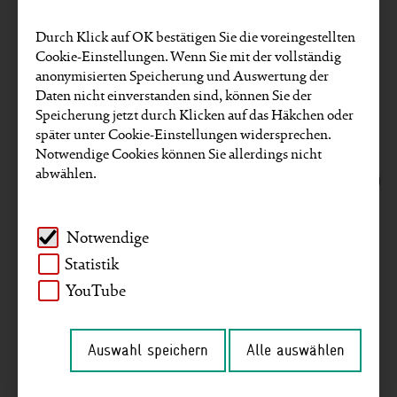
EU
Video
Partnerstimmen
Europa
Durch Klick auf OK bestätigen Sie die voreingestellten
Cookie-Einstellungen. Wenn Sie mit der vollständig
Projekte
Kennzahlen
GRI-Reporting
anonymisierten Speicherung und Auswertung der
Daten nicht einverstanden sind, können Sie der
Gender
Mitarbeitende
Unternehmen
Speicherung jetzt durch Klicken auf das Häkchen oder
später unter Cookie-Einstellungen widersprechen.
Umwelt und Klima
Menschenrechte
Notwendige Cookies können Sie allerdings nicht
abwählen.
Lieferketten
Unternehmerische Nachhaltigkeit
Afrika
Asien
Deutschland
Notwendige
Naher Osten
Digitalisierung
Interview
Statistik
YouTube
Agenda 2030
Südamerika
Strategie
Auswahl speichern
Alle auswählen
Artikel zu diesen SDGs finden: