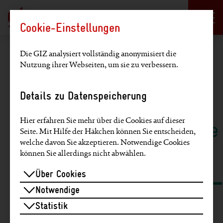
Sprachauswahl
DE
EN
Cookie-Einstellungen
Hauptregion der Seite anspringen
Die GIZ analysiert vollständig anonymisiert die
Nutzung ihrer Webseiten, um sie zu verbessern.
Artikel finden
Details zu Datenspeicherung
Volltextsuche
Suche über
Hier erfahren Sie mehr über die Cookies auf dieser
Schlagworte
Seite. Mit Hilfe der Häkchen können Sie entscheiden,
welche davon Sie akzeptieren. Notwendige Cookies
und SDGs
können Sie allerdings nicht abwählen.
Über Cookies
Notwendige
Statistik
Artikel zu diesen Themen finden: