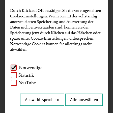
EU
Video
Partnerstimmen
Europa
Durch Klick auf OK bestätigen Sie die voreingestellten
Cookie-Einstellungen. Wenn Sie mit der vollständig
Projekte
Kennzahlen
GRI-Reporting
anonymisierten Speicherung und Auswertung der
Daten nicht einverstanden sind, können Sie der
Gender
Mitarbeitende
Unternehmen
Speicherung jetzt durch Klicken auf das Häkchen oder
später unter Cookie-Einstellungen widersprechen.
Umwelt und Klima
Menschenrechte
Notwendige Cookies können Sie allerdings nicht
abwählen.
Lieferketten
Unternehmerische Nachhaltigkeit
Afrika
Asien
Deutschland
Notwendige
Naher Osten
Digitalisierung
Interview
Statistik
YouTube
Agenda 2030
Südamerika
Strategie
Auswahl speichern
Alle auswählen
Artikel zu diesen SDGs finden: