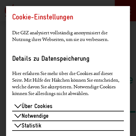
Sprachauswahl
DE
EN
Cookie-Einstellungen
Hauptregion der Seite anspringen
Die GIZ analysiert vollständig anonymisiert die
Nutzung ihrer Webseiten, um sie zu verbessern.
Artikel finden
Details zu Datenspeicherung
Volltextsuche
Suche über
Hier erfahren Sie mehr über die Cookies auf dieser
Schlagworte
Seite. Mit Hilfe der Häkchen können Sie entscheiden,
welche davon Sie akzeptieren. Notwendige Cookies
und SDGs
können Sie allerdings nicht abwählen.
Über Cookies
Notwendige
Statistik
Artikel zu diesen Themen finden: