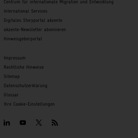
Centrum für internationale Migration und Entwicklung
International Services
Digitales Storyportal akzente
akzente-Newsletter abonnieren
Hinweisgeberportal
Service
Impressum
Rechtliche Hinweise
Sitemap
Datenschutzerklärung
Glossar
Ihre Cookie-Einstellungen
Social Media
LinkedIn
GIZ YouTube Profil
GIZ Twitter Profil
GIZ RSS