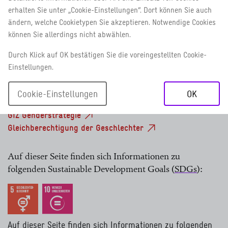
Führungspositionen in der Außenstruktur der
erhalten Sie unter „Cookie-Einstellungen“. Dort können Sie auch
GIZ mit Frauen besetzt.
ändern, welche Cookietypen Sie akzeptieren. Notwendige Cookies
können Sie allerdings nicht abwählen.
Durch Klick auf OK bestätigen Sie die voreingestellten Cookie-
Gender in der GIZ
Einstellungen.
Menschen bei der GIZ
Menschenrechte großschreiben
Cookie-Einstellungen
OK
Wertvolle Vielfalt
GIZ Genderstrategie
Gleichberechtigung der Geschlechter
Auf dieser Seite finden sich Informationen zu
folgenden Sustainable Development Goals
(
SDGs
):
lesen Sie mehr
Auf dieser Seite finden sich Informationen zu folgenden