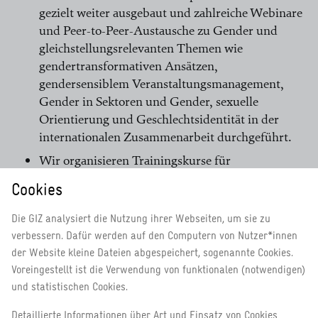
gezielt weiter ausgebaut und zahlreiche Webinare
und Peer-to-Peer-Austausche zu Gender und
gleichstellungsrelevanten Themen wie
gendertransformativen Ansätzen,
gendersensiblem Veranstaltungsmanagement,
Gender in Sektoren und Gender, sexuelle
Orientierung und Geschlechtsidentität in der
internationalen Zusammenarbeit durchgeführt.
Wir organisieren Trainingskurse für
Genderansprechpersonen, Frauen in Führung,
Cookies
Sexual Exploitation, Abuse, and Harassment (
SEAH
) und Gender im Auftragsmanagement.
Die GIZ analysiert die Nutzung ihrer Webseiten, um sie zu
lesen Sie mehr
verbessern. Dafür werden auf den Computern von Nutzer*innen
Wir setzen personalpolitische Maßnahmen zur
der Website kleine Dateien abgespeichert, sogenannte Cookies.
Gleichstellung um und haben damit Erfolge
Voreingestellt ist die Verwendung von funktionalen (notwendigen)
erzielt. Ende 2021 waren 54 Prozent aller
und statistischen Cookies.
Führungs- und Managementpositionen an GIZ-
Standorten in Deutschland und 41,5 Prozent der
Detaillierte Informationen über Art und Einsatz von Cookies