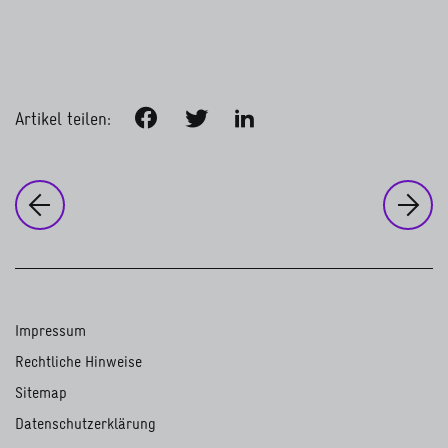
Facebook
Twitter
LinkedIn
Artikel teilen:
zu
Un
zur vorherigen Seite:
Unsere Ausrichtung
Klimamanagement in der GIZ
Impressum
Rechtliche Hinweise
Sitemap
Datenschutzerklärung