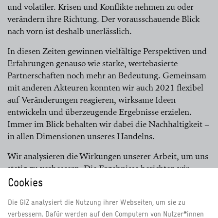
und volatiler. Krisen und Konflikte nehmen zu oder
verändern ihre Richtung. Der vorausschauende Blick
nach vorn ist deshalb unerlässlich.
In diesen Zeiten gewinnen vielfältige Perspektiven und
Erfahrungen genauso wie starke, wertebasierte
Partnerschaften noch mehr an Bedeutung. Gemeinsam
mit anderen Akteuren konnten wir auch 2021 flexibel
auf Veränderungen reagieren, wirksame Ideen
entwickeln und überzeugende Ergebnisse erzielen.
Immer im Blick behalten wir dabei die Nachhaltigkeit –
in allen Dimensionen unseres Handelns.
Wir analysieren die Wirkungen unserer Arbeit, um uns
stetig zu verbessern. Die Ergebnisse berichten wir
Cookies
transparent an Partner, Auftraggeber und die
Öffentlichkeit. So schaffen wir Vertrauen und
Die GIZ analysiert die Nutzung ihrer Webseiten, um sie zu
Glaubwürdigkeit für internationale Zusammenarbeit.
verbessern. Dafür werden auf den Computern von Nutzer*innen