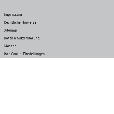
Impressum
Rechtliche Hinweise
Sitemap
Datenschutzerklärung
Glossar
Ihre Cookie-Einstellungen
PORTALE
Fachexpertise
Entwicklungsdienst
Akademie für Internationale Zusammenarbeit
Centrum für internationale Migration und Entwicklung
International Services