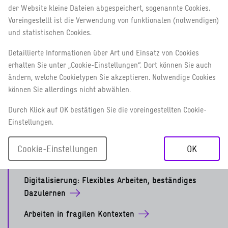
der Website kleine Dateien abgespeichert, sogenannte Cookies.
Voreingestellt ist die Verwendung von funktionalen (notwendigen)
UNSER GESCHÄFTSJAHR
und statistischen Cookies.
2021
Detaillierte Informationen über Art und Einsatz von Cookies
erhalten Sie unter „Cookie-Einstellungen“. Dort können Sie auch
Mehr erfahren
ändern, welche Cookietypen Sie akzeptieren. Notwendige Cookies
können Sie allerdings nicht abwählen.
MENSCHEN
Durch Klick auf OK bestätigen Sie die voreingestellten Cookie-
BEI DER GIZ
Einstellungen.
Mehr erfahren
Cookie-Einstellungen
OK
Gesundheit im Fokus
Digitalisierung: Flexibles Arbeiten, beständiges
Dazulernen
Arbeiten in fragilen Kontexten