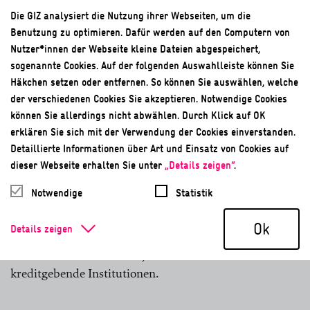
Die GIZ analysiert die Nutzung ihrer Webseiten, um die
Intranet
Benutzung zu optimieren. Dafür werden auf den Computern von
Nutzer*innen der Webseite kleine Dateien abgespeichert,
Unternehmensinterne Austauschplattform
sogenannte Cookies. Auf der folgenden Auswahlleiste können Sie
Häkchen setzen oder entfernen. So können Sie auswählen, welche
ISO 14001
der verschiedenen Cookies Sie akzeptieren. Notwendige Cookies
können Sie allerdings nicht abwählen. Durch Klick auf OK
Umweltmanagementstandard
erklären Sie sich mit der Verwendung der Cookies einverstanden.
Detaillierte Informationen über Art und Einsatz von Cookies auf
K
dieser Webseite erhalten Sie unter
„Details zeigen“
.
Notwendige
Statistik
Kofinanzierungen
Ok
Details zeigen
Im Finanzwesen die gemeinsame Mitfinanzierung einer
Investition oder eines Projekts durch mindestens zwei
kreditgebende Institutionen.