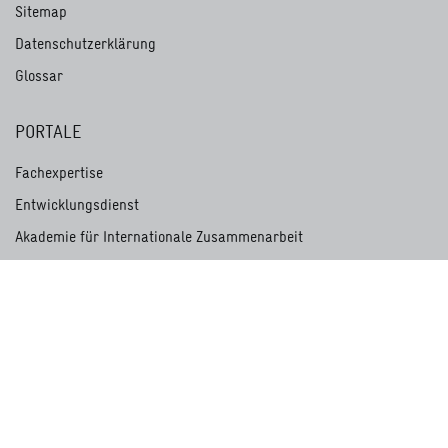
Sitemap
Datenschutzerklärung
Glossar
PORTALE
Fachexpertise
Entwicklungsdienst
Akademie für Internationale Zusammenarbeit
Centrum für internationale Migration und Entwicklung
International Services
Kundenmagazin akzente
Hinweisgeberportal