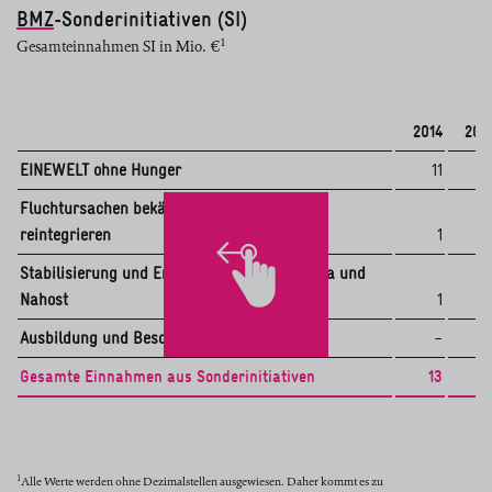
BMZ
-Sonderinitiativen (SI)
1
Gesamteinnahmen SI in Mio. €
2014
201
EINEWELT ohne Hunger
11
5
Fluchtursachen bekämpfen – Flüchtlinge
reintegrieren
1
2
Stabilisierung und Entwicklung in Nordafrika und
Nahost
1
1
9
Ausbildung und Beschäftigung
–
Gesamte Einnahmen aus Sonderinitiativen
13
9
1
Alle Werte werden ohne Dezimalstellen ausgewiesen. Daher kommt es zu