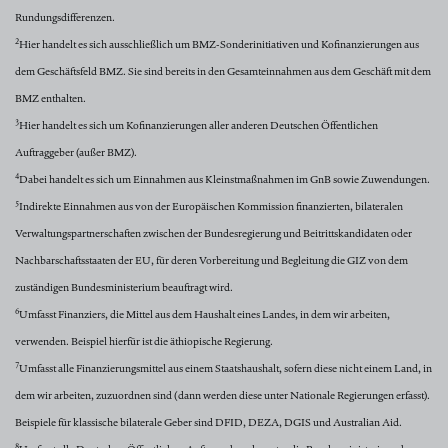
Rundungsdifferenzen.
2
Hier handelt es sich ausschließlich um BMZ-Sonderinitiativen und Kofinanzierungen aus
dem Geschäftsfeld BMZ. Sie sind bereits in den Gesamteinnahmen aus dem Geschäft mit dem
BMZ enthalten.
3
Hier handelt es sich um Kofinanzierungen aller anderen Deutschen Öffentlichen
Auftraggeber (außer BMZ).
4
Dabei handelt es sich um Einnahmen aus Kleinstmaßnahmen im GnB sowie Zuwendungen.
5
Indirekte Einnahmen aus von der Europäischen Kommission finanzierten, bilateralen
Verwaltungspartnerschaften
zwischen der Bundesregierung und Beitrittskandidaten oder
Nachbarschaftsstaaten der EU, für deren Vorbereitung und Begleitung die GIZ von dem
zuständigen Bundesministerium beauftragt wird.
6
Umfasst Finanziers, die Mittel aus dem Haushalt eines Landes, in dem wir arbeiten,
verwenden. Beispiel hierfür ist die äthiopische Regierung.
7
Umfasst alle Finanzierungsmittel aus einem Staatshaushalt, sofern diese nicht einem Land, in
dem wir arbeiten, zuzuordnen sind (dann werden diese unter Nationale Regierungen erfasst).
Beispiele für klassische bilaterale Geber sind DFID, DEZA, DGIS und Australian Aid.
8