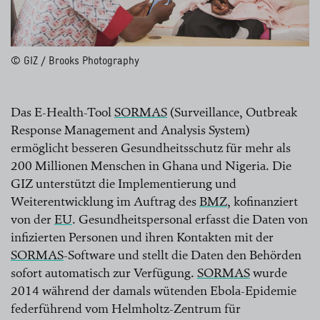
© GIZ / Brooks Photography
Das E-Health-Tool
SORMAS
(Surveillance, Outbreak
Response Management and Analysis System)
lesen Sie mehr
ermöglicht besseren Gesundheitsschutz für mehr als
200 Millionen Menschen in Ghana und Nigeria. Die
GIZ unterstützt die Implementierung und
Weiterentwicklung im Auftrag des
BMZ
, kofinanziert
von der
EU
. Gesundheitspersonal erfasst die Daten von
lesen Sie mehr
infizierten Personen und ihren Kontakten mit der
lesen Sie mehr
SORMAS
-Software und stellt die Daten den Behörden
sofort automatisch zur Verfügung.
SORMAS
wurde
lesen Sie mehr
2014 während der damals wütenden Ebola-Epidemie
lesen Sie mehr
federführend vom Helmholtz-Zentrum für