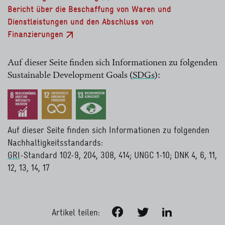
Bericht über die Beschaffung von Waren und
es seit 2020 ein systematisches Vorgehen auch bei
Dienstleistungen und den Abschluss von
Verträgen, die bisher nicht im Fokus standen. Im Jahr
Finanzierungen
2020 begann ein Prozess mit dem Ziel,
Nachhaltigkeitskriterien in allen Verträgen mit langer
Laufzeit zu überprüfen und, wo nötig, zu ergänzen.
Auf dieser Seite finden sich Informationen zu folgenden
Diese Nachhaltigkeitskriterien dienen als
Sustainable Development Goals
(
SDGs
):
Mindeststandard für künftige Ausschreibungen zum
lesen Sie mehr
gleichen Gegenstand.
Darüber hinaus wurden die Einkäufe und Verträge
Auf dieser Seite finden sich Informationen zu folgenden
der vergangenen dreieinhalb Jahre betrachtet, um
Nachhaltigkeitsstandards:
mögliche Risiken unserer Lieferketten zu
GRI
-Standard 102-9, 204, 308, 414; UNGC 1-10; DNK 4, 6, 11,
identifizieren und risikomindernde Schritte zu
12, 13, 14, 17
lesen Sie mehr
planen. In Abstimmung mit internen Expert*innen,
dem Fachteam Nachhaltige Beschaffung und dem
Sustainability Office werden entsprechende soziale
und umweltrelevante Kriterien definiert und
Facebook
Twitter
LinkedIn
Artikel teilen:
gleichzeitig die vergaberechtlichen Aspekte sowie die