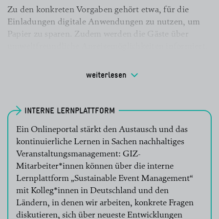
Zu den konkreten Vorgaben gehört etwa, für die
Einladungen digitale Anwendungen zu nutzen, um
Papier zu sparen. Zudem werden die Gäste über
umweltfreundliche Anreisemöglichkeiten informiert.
Beim Catering angebotener Kaffee und Tee müssen
grundsätzlich mit dem Fairtrade-Siegel zertifiziert
weiterlesen
sein. Darüber hinaus werden bei allen
Veranstaltungen mit mehr als 100 Teilnehmer*innen
die
THG
-Emissionen bilanziert und kompensiert.
INTERNE LERNPLATTFORM
lesen Sie mehr
Die Mindeststandards, die für Deutschland und
Ein Onlineportal stärkt den Austausch und das
Brüssel verbindlich sind, können in vielen Ländern,
kontinuierliche Lernen in Sachen nachhaltiges
in denen die GIZ arbeitet, nicht im gleichen Maß
Veranstaltungsmanagement: GIZ-
umgesetzt werden. Daher werden sie zusammen mit
Mitarbeiter*innen können über die interne
den Training Hubs der Akademie für Internationale
Lernplattform „Sustainable Event Management“
Zusammenarbeit an regionalspezifische
mit Kolleg*innen in Deutschland und den
Gegebenheiten angepasst. So entstehen in Addis
Ländern, in denen wir arbeiten, konkrete Fragen
Abeba und Bangkok landeseigene Orientierungen.
diskutieren, sich über neueste Entwicklungen