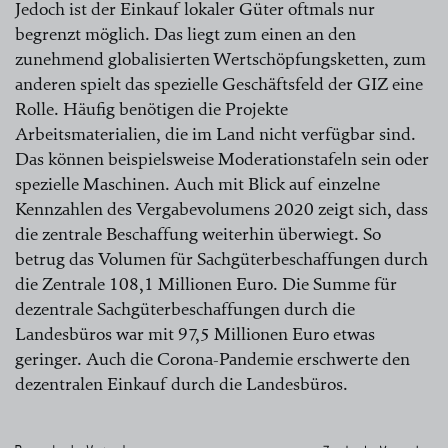
Sustainability Office initiierte das Fachteam etwa
Jedoch ist der Einkauf lokaler Güter oftmals nur
einen partizipativen Prozess, um eine
begrenzt möglich. Das liegt zum einen an den
unternehmensweite Policy zu dem Thema zu
zunehmend globalisierten Wertschöpfungsketten, zum
entwickeln. Ziel ist es, die Beschaffung nach den
anderen spielt das spezielle Geschäftsfeld der GIZ eine
höchsten Nachhaltigkeitskriterien sicherzustellen, die
Rolle. Häufig benötigen die Projekte
Rollen und Zuständigkeiten innerhalb des
Arbeitsmaterialien, die im Land nicht verfügbar sind.
Unternehmens zu klären und die Zusammenarbeit
Das können beispielsweise Moderationstafeln sein oder
mit den Geschäftspartner*innen im Bereich
spezielle Maschinen. Auch mit Blick auf einzelne
Nachhaltigkeit zu betonen. Die Policy wurde im
Kennzahlen des Vergabevolumens 2020 zeigt sich, dass
Dezember 2020 vom Sustainability Board
die zentrale Beschaffung weiterhin überwiegt. So
verabschiedet und gilt seit Februar 2021.
betrug das Volumen für Sachgüterbeschaffungen durch
die Zentrale 108,1 Millionen Euro. Die Summe für
Die GIZ überarbeitete zudem intensiv ihre
dezentrale Sachgüterbeschaffungen durch die
Allgemeinen Vertrags- und Einkaufsbedingungen
Landesbüros war mit 97,5 Millionen Euro etwas
(AVB/AEB) für Dienstleister*innen und
geringer. Auch die Corona-Pandemie erschwerte den
Lieferant*innen und erweiterte sie um ein Kapitel zu
dezentralen Einkauf durch die Landesbüros.
ökologischen und sozialen Nachhaltigkeitskriterien.
Während die neuen AVB schon seit Mitte 2020