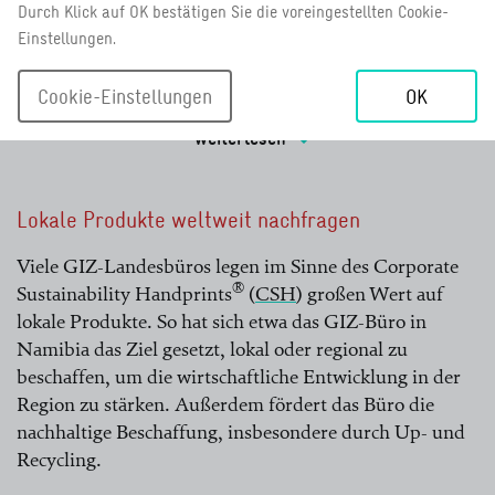
Durch Klick auf OK bestätigen Sie die voreingestellten Cookie-
auftragsgerechte, vergaberechtskonforme und
Einstellungen.
wirtschaftliche Beschaffung von Dienstleistungen und
Sachgütern sowie den Abschluss von Finanzierungen
Cookie-Einstellungen
OK
verantwortlich. Darüber hinaus organisiert sie die
entsprechende Qualifizierung von Mitarbeiter*innen
weiterlesen
und entwickelt Richtlinien, Formate sowie Prozesse
und Regeln (PuR). Seit einigen Jahren verfügt die
Abteilung über ein eigenes Fachteam zu nachhaltiger
Lokale Produkte weltweit nachfragen
Beschaffung. Mit Unterstützung des Sustainability
Office treibt es Maßnahmen zu nachhaltiger
Viele GIZ-Landesbüros legen im Sinne des Corporate
®
Beschaffung voran und spielt eine zentrale Rolle bei
Sustainability Handprints
(
CSH
)
großen Wert auf
der Sensibilisierung der Kolleg*innen für das Thema.
lokale Produkte. So hat sich etwa das GIZ-Büro in
lesen Sie mehr
Namibia das Ziel gesetzt, lokal oder regional zu
Das Fachteam hat 2020 weitere interne Prozesse
beschaffen, um die wirtschaftliche Entwicklung in der
angestoßen, um Nachhaltigkeit bei der Beschaffung
Region zu stärken. Außerdem fördert das Büro die
zu stärken. Alle Ansätze dazu basieren auf dem ersten
nachhaltige Beschaffung, insbesondere durch Up- und
internationalen Standard für nachhaltige Beschaffung,
Recycling.
der ISO 20400:2017. Mit Unterstützung des