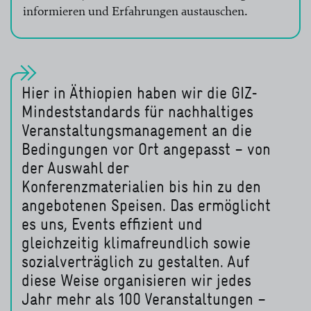
Auch die Teams der Länderbüros, die vor Ort mit der
informieren und Erfahrungen austauschen.
Durchführung des Corporate Sustainability
®
Handprints
befasst sind, nehmen sich Maßnahmen
für nachhaltiges Veranstaltungsmanagement vor.
Dabei zeigte sich unter anderem, dass es wichtig ist,
Hier in Äthiopien haben wir die GIZ-
frühzeitig mit Anbietern von Veranstaltungsorten,
Mindeststandards für nachhaltiges
Cateringunternehmen und anderen Partnern im
Veranstaltungsmanagement an die
jeweiligen Land zu sprechen, damit Nachhaltigkeit
Bedingungen vor Ort angepasst – von
von Anfang an mitgedacht werden kann. So können
der Auswahl der
wir auch über die Grenzen der GIZ hinweg für
Konferenzmaterialien bis hin zu den
nachhaltiges Veranstaltungsmanagement werben.
angebotenen Speisen. Das ermöglicht
es uns, Events effizient und
gleichzeitig klimafreundlich sowie
sozialverträglich zu gestalten. Auf
diese Weise organisieren wir jedes
Jahr mehr als 100 Veranstaltungen –