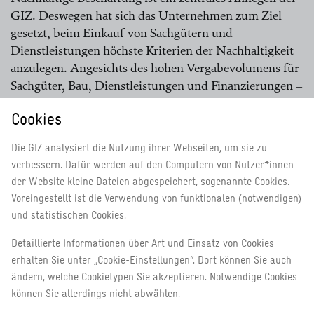
GIZ. Deswegen hat sich das Unternehmen zum Ziel
gesetzt, beim Einkauf von Sachgütern und
Dienstleistungen höchste Kriterien der Nachhaltigkeit
anzulegen. Angesichts des hohen Vergabevolumens für
Sachgüter, Bau, Dienstleistungen und Finanzierungen –
im Jahr 2020 waren es mehr als 1,8 Milliarden Euro –
Cookies
ist die Beschaffung ein wichtiger Hebel, um
Nachhaltigkeit auch in den Wertschöpfungs- und
Die GIZ analysiert die Nutzung ihrer Webseiten, um sie zu
Lieferketten der GIZ zu verankern. Als
verbessern. Dafür werden auf den Computern von Nutzer*innen
Bundesunternehmen möchten wir vorbildlich und
der Website kleine Dateien abgespeichert, sogenannte Cookies.
glaubwürdig handeln. Dafür ist es wichtig, sowohl
Voreingestellt ist die Verwendung von funktionalen (notwendigen)
ökologische als auch soziale
und statistischen Cookies.
Nachhaltigkeitsanforderungen optimal in die
Beschaffungsprozesse zu integrieren. Auch
Detaillierte Informationen über Art und Einsatz von Cookies
erhalten Sie unter „Cookie-Einstellungen“. Dort können Sie auch
menschenrechtliche Kriterien
spielen dabei eine
ändern, welche Cookietypen Sie akzeptieren. Notwendige Cookies
große Rolle.
können Sie allerdings nicht abwählen.
Die Abteilung Einkauf und Verträge ist für die