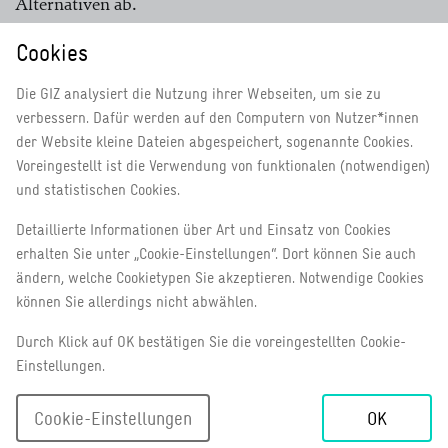
Alternativen ab.
Cookies
Wirtschaftlichkeit: Garant für die
Leistungsfähigkeit der GIZ
Die GIZ analysiert die Nutzung ihrer Webseiten, um sie zu
verbessern. Dafür werden auf den Computern von Nutzer*innen
Indem wir auf allen Ebenen wirtschaftlich handeln:
der Website kleine Dateien abgespeichert, sogenannte Cookies.
Voreingestellt ist die Verwendung von funktionalen (notwendigen)
ermöglichen wir mehr internationale
und statistischen Cookies.
Zusammenarbeit pro investiertem Euro und
erhöhen unsere Wirkung (mehr „value for
Detaillierte Informationen über Art und Einsatz von Cookies
money“),
erhalten Sie unter „Cookie-Einstellungen“. Dort können Sie auch
ändern, welche Cookietypen Sie akzeptieren. Notwendige Cookies
setzen wir mehr Ressourcen für Investitionen in
können Sie allerdings nicht abwählen.
Zukunftsthemen frei,
erhöhen wir unsere Wettbewerbsfähigkeit, sichern
Durch Klick auf OK bestätigen Sie die voreingestellten Cookie-
das in uns gesetzte Vertrauen und sorgen dafür,
Einstellungen.
dass unsere Leistungen auch in Zukunft
nachgefragt werden.
Cookie-Einstellungen
OK