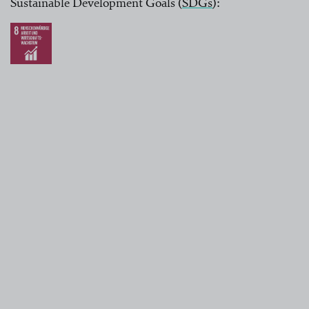
Sustainable Development Goals
(
SDGs
):
lesen Sie mehr