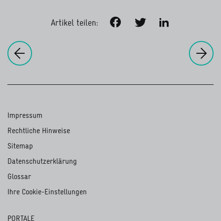
Facebook
Twitter
LinkedIn
Artikel teilen:
zu
Un
zur vorherigen Seite:
Unternehmerische Nachhaltigkeit
Erfahrungen teilen, Qualit
Impressum
Rechtliche Hinweise
Sitemap
Datenschutzerklärung
Glossar
Ihre Cookie-Einstellungen
PORTALE